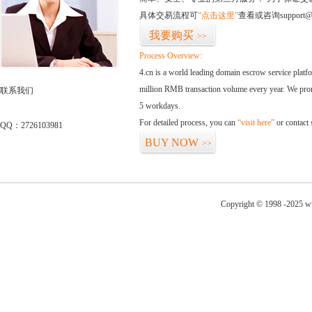
具体交易流程可
“点击这里”
查看或咨询support@
我要购买
>>
Process Overview:
4.cn is a world leading domain escrow service plat
million RMB transaction volume every year. We promi
联系我们
5 workdays.
For detailed process, you can
“visit here”
or contact
QQ：2726103981
BUY NOW
>>
Copyright © 1998 -2025 ww