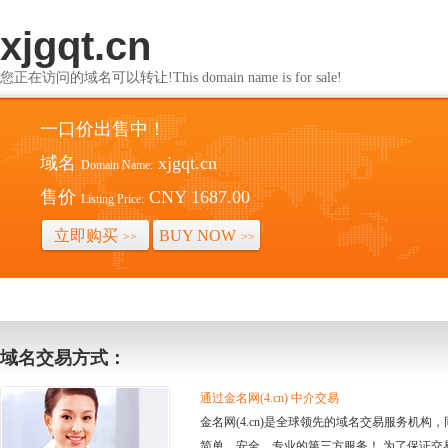
xjgqt.cn
您正在访问的域名可以转让!This domain name is for sale!
一口价出售中！
域名
xjgqt.cn
Domain Name:
售价
CNY 1687.00
Listing Price:
立即购买
BUY NOW
>>
>>
域名交易方式：
通过金名网(4.cn) 中介交易
金名网(4.cn)是全球领先的域名交易服务机
简单、安全、专业的第三方服务！ 为了保证交